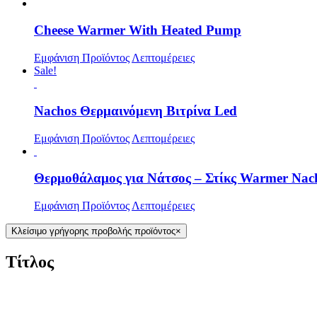
Cheese Warmer With Heated Pump
Εμφάνιση Προϊόντος
Λεπτομέρειες
Sale!
Nachos Θερμαινόμενη Βιτρίνα Led
Εμφάνιση Προϊόντος
Λεπτομέρειες
Θερμοθάλαμος για Νάτσος – Στίκς Warmer Nach
Εμφάνιση Προϊόντος
Λεπτομέρειες
Κλείσιμο γρήγορης προβολής προϊόντος
×
Τίτλος