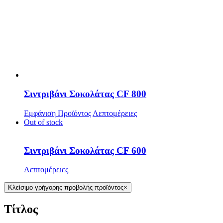
Σοκολάτας
Σιντριβάνι Σοκολάτας CF 800
Εμφάνιση Προϊόντος
Λεπτομέρειες
Out of stock
Σιντριβάνι Σοκολάτας CF 600
Λεπτομέρειες
Κλείσιμο γρήγορης προβολής προϊόντος
×
Τίτλος