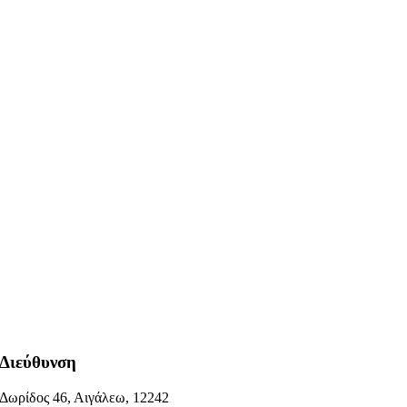
Διεύθυνση
Δωρίδος 46, Αιγάλεω, 12242