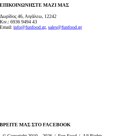
ΕΠΙΚΟΙΝΩΝΗΣΤΕ ΜΑΖΙ ΜΑΣ
Δωρίδος 46, Αιγάλεω, 12242
Κιν.: 6936 9494 43
Email:
info@funfood.gr
,
sales@funfood.gr
ΒΡΕΙΤΕ ΜΑΣ ΣΤΟ FACEBOOK
© Copyright 2019 –
2026 | Fun Food | All Rights