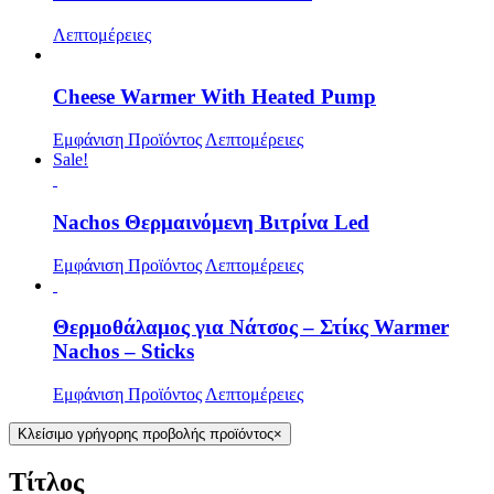
Λεπτομέρειες
Cheese Warmer With Heated Pump
Εμφάνιση Προϊόντος
Λεπτομέρειες
Sale!
Nachos Θερμαινόμενη Βιτρίνα Led
Εμφάνιση Προϊόντος
Λεπτομέρειες
Θερμοθάλαμος για Νάτσος – Στίκς Warmer
Nachos – Sticks
Εμφάνιση Προϊόντος
Λεπτομέρειες
Κλείσιμο γρήγορης προβολής προϊόντος
×
Τίτλος