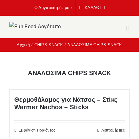
Μετάβαση
Ο Λογαριασμός μου
ΚΑΛΆΘΙ
στο
περιεχόμενο
Αρχική
CHIPS SNACK
ΑΝΑΛΩΣΙΜΑ CHIPS SNACK
ΑΝΑΛΩΣΙΜΑ CHIPS SNACK
Θερμοθάλαμος για Νάτσος – Στίκς
Warmer Nachos – Sticks
Εμφάνιση Προϊόντος
Λεπτομέρειες