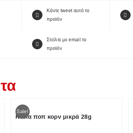
Κάντε tweet αυτό το
προϊόν
Στείλτε με email το
προϊόν
ντα
Sale!
Κυτία ποπ κορν μικρά 28g