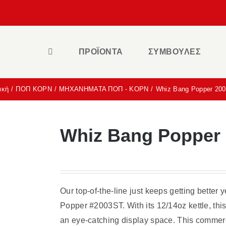
ΠΡΟΪΟΝΤΑ
ΣΥΜΒΟΥΛΕΣ
ική
ΠΟΠ ΚΟΡΝ
ΜΗΧΑΝΗΜΑΤΑ ΠΟΠ - ΚΟΡΝ
Whiz Bang Popper 20
Whiz Bang Popper
Our top-of-the-line just keeps getting better
Popper #2003ST. With its 12/14oz kettle, th
an eye-catching display space. This commerc