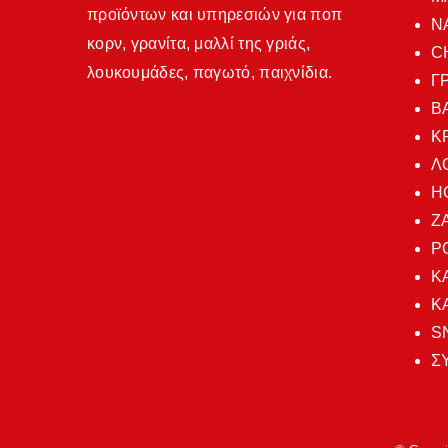
προϊόντων και υπηρεσιών για ποπ
N
κορν, γρανίτα, μαλλί της γριάς,
C
λουκουμάδες, παγωτό, παιχνίδια.
Γ
Β
Κ
Λ
H
Ζ
Ρ
Κ
Κ
S
Σ