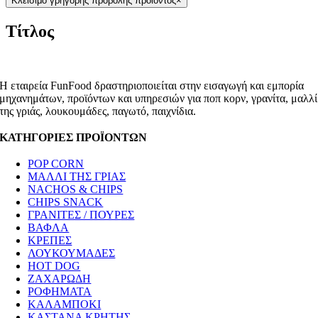
Κλείσιμο γρήγορης προβολής προϊόντος
×
Τίτλος
Η εταιρεία FunFood δραστηριοποιείται στην εισαγωγή και εμπορία
μηχανημάτων, προϊόντων και υπηρεσιών για ποπ κορν, γρανίτα, μαλλί
της γριάς, λουκουμάδες, παγωτό, παιχνίδια.
ΚΑΤΗΓΟΡΙΕΣ ΠΡΟΪΟΝΤΩΝ
POP CORN
ΜΑΛΛΙ ΤΗΣ ΓΡΙΑΣ
NACHOS & CHIPS
CHIPS SNACK
ΓΡΑΝΙΤΕΣ / ΠΟΥΡΕΣ
ΒΑΦΛΑ
ΚΡΕΠΕΣ
ΛΟΥΚΟΥΜΑΔΕΣ
HOT DOG
ΖΑΧΑΡΩΔΗ
ΡΟΦΗΜΑΤΑ
ΚΑΛΑΜΠΟΚΙ
ΚΑΣΤΑΝΑ ΚΡΗΤΗΣ