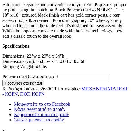
Add some elegance and convenience to your Fun Pop 8-oz. popper
by purchasing the matching Black Popcorn Cart #2689BKG. The
18″ x 18″ textured black finish cart has gold corner posts, a rear
access door, silk screened “Popcorn” graphic, 20″ wheels, sturdy
wheeled legs, and adjustable feet. It’s designed for easy assembly.
While the popcorn carts are made with the latest technology, they
add a classic touch to the overall look.
Specifications:
Dimensions: 22″w x 29″d x 34″h
Dimensions (cm): 55.88w x 73.66d x 86.36h
Shipping Weight: 43 lbs
Popcorn Cart 8oz ποσότητα
Προσθήκη στο καλάθι
Κωδικός προϊόντος:
2689CR
Κατηγορίες:
ΜΗΧΑΝΗΜΑΤΑ ΠΟΠ
- ΚΟΡΝ
,
ΠΟΠ ΚΟΡΝ
Μοιραστείτε το στο Facebook
Κάντε tweet αυτό το προϊόν
Καρφιτσώστε αυτό το προϊόν
Στείλτε με email το προϊόν