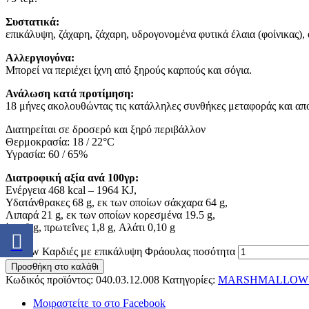
Συστατικά:
επικάλυψη, ζάχαρη, ζάχαρη, υδρογονομένα φυτικά έλαια (φοίνικας),
Αλλεργιογόνα:
Μπορεί να περιέχει ίχνη από ξηρούς καρπούς και σόγια.
Ανάλωση κατά προτίμηση:
18 μήνες ακολουθώντας τις κατάλληλες συνθήκες μεταφοράς και α
Διατηρείται σε δροσερό και ξηρό περιβάλλον
Θερμοκρασία: 18 / 22°C
Υγρασία: 60 / 65%
Διατροφική αξία ανά 100γρ:
Ενέργεια 468 kcal – 1964 KJ,
Υδατάνθρακες 68 g, εκ των οποίων σάκχαρα 64 g,
Λιπαρά 21 g, εκ των οποίων κορεσμένα 19.5 g,
ίνες 0 g, πρωτεΐνες 1,8 g, Αλάτι 0,10 g
Mallow Καρδιές με επικάλυψη Φράουλας ποσότητα
Προσθήκη στο καλάθι
Κωδικός προϊόντος:
040.03.12.008
Κατηγορίες:
MARSHMALLOW
Μοιραστείτε το στο Facebook