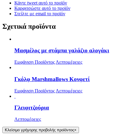
Κάντε tweet αυτό το προϊόν
Καρφιτσώστε αυτό το προϊόν
Στείλτε με email το προϊόν
Σχετικά προϊόντα
Μασμέλος με στάμπα γαλάζιο αλογάκι
Εμφάνιση Προϊόντος
Λεπτομέρειες
Γκόλφ Marshmallows Κονφετί
Εμφάνιση Προϊόντος
Λεπτομέρειες
Γλειφιτζούρια
Λεπτομέρειες
Κλείσιμο γρήγορης προβολής προϊόντος
×