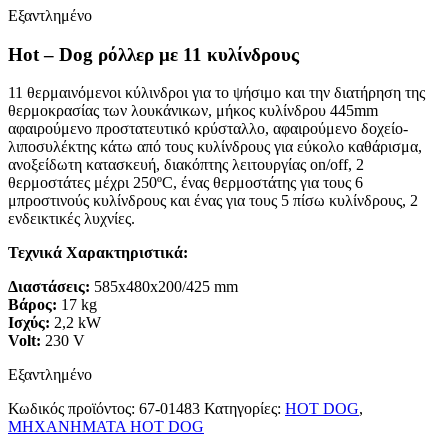
Εξαντλημένο
Hot – Dog ρόλλερ με 11 κυλίνδρους
11 θερμαινόμενοι κύλινδροι για το ψήσιμο και την διατήρηση της
θερμοκρασίας των λουκάνικων, μήκος κυλίνδρου 445mm
αφαιρούμενο προστατευτικό κρύσταλλο, αφαιρούμενο δοχείο-
λιποσυλέκτης κάτω από τους κυλίνδρους για εύκολο καθάρισμα,
ανοξείδωτη κατασκευή, διακόπτης λειτουργίας on/off, 2
θερμοστάτες μέχρι 250ºC, ένας θερμοστάτης για τους 6
μπροστινούς κυλίνδρους και ένας για τους 5 πίσω κυλίνδρους, 2
ενδεικτικές λυχνίες.
Τεχνικά Χαρακτηριστικά:
Διαστάσεις:
585x480x200/425 mm
Βάρος:
17 kg
Ισχύς:
2,2 kW
Volt:
230 V
Εξαντλημένο
Κωδικός προϊόντος:
67-01483
Κατηγορίες:
HOT DOG
,
ΜΗΧΑΝΗΜΑΤΑ HOT DOG