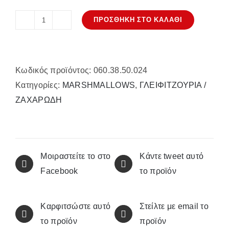
ΠΡΟΣΘΉΚΗ ΣΤΟ ΚΑΛΆΘΙ
Μασμέλος
με
στάμπα
Κωδικός προϊόντος:
060.38.50.024
γαλάζιο
Κατηγορίες:
MARSHMALLOWS
,
ΓΛΕΙΦΙΤΖΟΥΡΙΑ /
αλογάκι
ΖΑΧΑΡΩΔΗ
ποσότητα
Μοιραστείτε το στο
Κάντε tweet αυτό
Facebook
το προϊόν
Καρφιτσώστε αυτό
Στείλτε με email το
το προϊόν
προϊόν