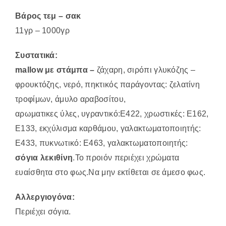
Βάρος τεμ – σακ
11γρ – 1000γρ
Συστατικά:
mallow με στάμπα –
ζάχαρη, σιρόπι γλυκόζης –
φρουκτόζης, νερό, πηκτικός παράγοντας: ζελατίνη
τροφίμων, άμυλο αραβοσίτου,
αρωματικες ύλες, υγραντικό:E422, χρωστικές: E162,
E133, εκχύλισμα καρθάμου, γαλακτωματοποιητής:
E433, πυκνωτικό: Ε463, γαλακτωματοποιητής:
σόγια λεκιθίνη
.Το προιόν περιέχει χρώματα
ευαίσθητα στο φως.Να μην εκτίθεται σε άμεσο φως.
Αλλεργιογόνα:
Περιέχει σόγια.