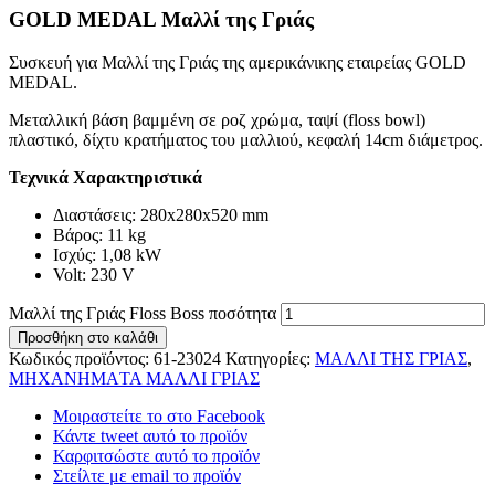
GOLD MEDAL Μαλλί της Γριάς
Συσκευή για Μαλλί της Γριάς της αμερικάνικης εταιρείας GOLD
MEDAL.
Μεταλλική βάση βαμμένη σε ροζ χρώμα, ταψί (floss bowl)
πλαστικό, δίχτυ κρατήματος του μαλλιού, κεφαλή 14cm διάμετρος.
Τεχνικά Χαρακτηριστικά
Διαστάσεις: 280x280x520 mm
Βάρος: 11 kg
Ισχύς: 1,08 kW
Volt: 230 V
Μαλλί της Γριάς Floss Boss ποσότητα
Προσθήκη στο καλάθι
Κωδικός προϊόντος:
61-23024
Κατηγορίες:
ΜΑΛΛΙ ΤΗΣ ΓΡΙΑΣ
,
ΜΗΧΑΝΗΜAΤΑ ΜΑΛΛΙ ΓΡΙΑΣ
Μοιραστείτε το στο Facebook
Κάντε tweet αυτό το προϊόν
Καρφιτσώστε αυτό το προϊόν
Στείλτε με email το προϊόν