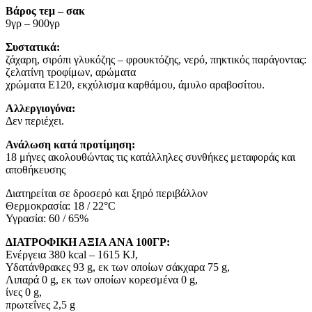
Βάρος τεμ – σακ
9γρ – 900γρ
Συστατικά:
ζάχαρη, σιρόπι γλυκόζης – φρουκτόζης, νερό, πηκτικός παράγοντας:
ζελατίνη τροφίμων, αρώματα
χρώματα E120, εκχύλισμα καρθάμου, άμυλο αραβοσίτου.
Αλλεργιογόνα:
Δεν περιέχει.
Ανάλωση κατά προτίμηση:
18 μήνες ακολουθώντας τις κατάλληλες συνθήκες μεταφοράς και
αποθήκευσης
Διατηρείται σε δροσερό και ξηρό περιβάλλον
Θερμοκρασία: 18 / 22°C
Υγρασία: 60 / 65%
ΔΙΑΤΡΟΦΙΚΗ ΑΞΙΑ ΑΝΑ 100ΓΡ:
Ενέργεια 380 kcal – 1615 KJ,
Υδατάνθρακες 93 g, εκ των οποίων σάκχαρα 75 g,
Λιπαρά 0 g, εκ των οποίων κορεσμένα 0 g,
ίνες 0 g,
πρωτεΐνες 2,5 g