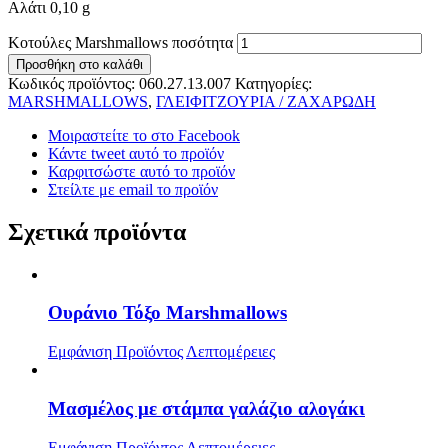
Αλάτι 0,10 g
Κοτούλες Marshmallows ποσότητα
Προσθήκη στο καλάθι
Κωδικός προϊόντος:
060.27.13.007
Κατηγορίες:
MARSHMALLOWS
,
ΓΛΕΙΦΙΤΖΟΥΡΙΑ / ΖΑΧΑΡΩΔΗ
Μοιραστείτε το στο Facebook
Κάντε tweet αυτό το προϊόν
Καρφιτσώστε αυτό το προϊόν
Στείλτε με email το προϊόν
Σχετικά προϊόντα
Ουράνιο Τόξο Marshmallows
Εμφάνιση Προϊόντος
Λεπτομέρειες
Μασμέλος με στάμπα γαλάζιο αλογάκι
Εμφάνιση Προϊόντος
Λεπτομέρειες