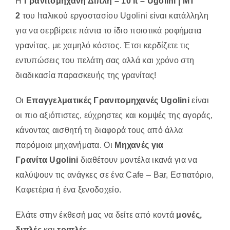
Η
Γρανιτομηχανή Διπλή – 10 lt – Ugolini | MΤ
2
του Ιταλικού εργοστασίου Ugolini είναι κατάλληλη
για να σερβίρετε πάντα το ίδιο ποιοτικά ροφήματα
γρανίτας, με χαμηλό κόστος. Έτσι κερδίζετε τις
εντυπώσεις του πελάτη σας αλλά και χρόνο στη
διαδικασία παρασκευής της γρανίτας!
Οι
Eπαγγελματικές Γρανιτομηχανές Ugolini
είναι
οι πιο αξιόπιστες, εύχρηστες και κομψές της αγοράς,
κάνοντας αισθητή τη διαφορά τους από άλλα
παρόμοια μηχανήματα. Οι
Μηχανές για
Γρανίτα Ugolini
διαθέτουν μοντέλα ικανά για να
καλύψουν τις ανάγκες σε ένα Cafe – Bar, Εστιατόριο,
Καφετέρια ή ένα ξενοδοχείο.
Ελάτε στην έκθεσή μας να δείτε από κοντά
μονές,
διπλές
και
τριπλές