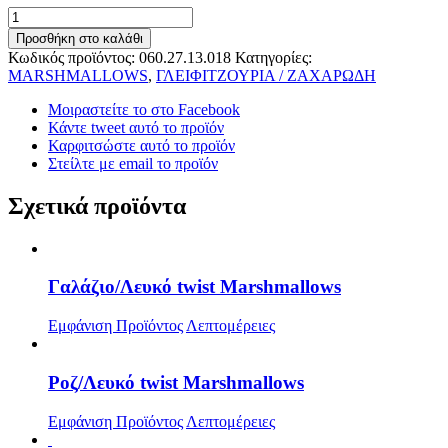
Γκόλφ
Marshmallows
Προσθήκη στο καλάθι
Λευκό
Κωδικός προϊόντος:
060.27.13.018
Κατηγορίες:
ποσότητα
MARSHMALLOWS
,
ΓΛΕΙΦΙΤΖΟΥΡΙΑ / ΖΑΧΑΡΩΔΗ
Μοιραστείτε το στο Facebook
Κάντε tweet αυτό το προϊόν
Καρφιτσώστε αυτό το προϊόν
Στείλτε με email το προϊόν
Σχετικά προϊόντα
Γαλάζιο/Λευκό twist Marshmallows
Εμφάνιση Προϊόντος
Λεπτομέρειες
Ροζ/Λευκό twist Marshmallows
Εμφάνιση Προϊόντος
Λεπτομέρειες