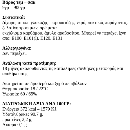
Βάρος τεμ – σακ
9γρ – 900γρ
Συστατικά:
ζάχαρη, σιρόπι γλυκόζης – φρουκτόζης, νερό, πηκτικός παράγοντας:
ζελατίνη τροφίμων, αρώματα
εκχύλισμα καρθάμου, άμυλο αραβοσίτου. Μπορεί να περιέχει ίχνη
απο: E100, E101(I), E120, E131.
Αλλεργιογόνα:
Δεν περιέχει.
Ανάλωση κατά προτίμηση:
18 μήνες ακολουθώντας τις κατάλληλες συνθήκες μεταφοράς και
αποθήκευσης
Διατηρείται σε δροσερό και ξηρό περιβάλλον
Θερμοκρασία: 18 / 22°C
Υγρασία: 60 / 65%
ΔΙΑΤΡΟΦΙΚΗ ΑΞΙΑ ΑΝΑ 100ΓΡ:
Ενέργεια 372 kcal – 1579 KJ,
Υδατάνθρακες 90,7 g,
πρωτεΐνες 2,2 g,
Λιπαρά 0,1 g