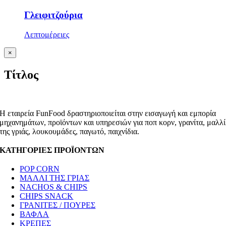
Γλειφιτζούρια
Λεπτομέρειες
Κλείσιμο
×
γρήγορης
προβολής
Τίτλος
προϊόντος
Η εταιρεία FunFood δραστηριοποιείται στην εισαγωγή και εμπορία
μηχανημάτων, προϊόντων και υπηρεσιών για ποπ κορν, γρανίτα, μαλλί
της γριάς, λουκουμάδες, παγωτό, παιχνίδια.
ΚΑΤΗΓΟΡΙΕΣ ΠΡΟΪΟΝΤΩΝ
POP CORN
ΜΑΛΛΙ ΤΗΣ ΓΡΙΑΣ
NACHOS & CHIPS
CHIPS SNACK
ΓΡΑΝΙΤΕΣ / ΠΟΥΡΕΣ
ΒΑΦΛΑ
ΚΡΕΠΕΣ