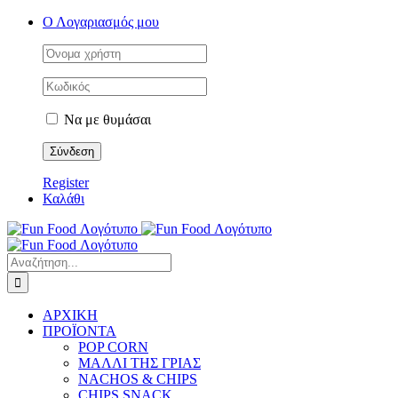
Μετάβαση
Ο Λογαριασμός μου
στο
περιεχόμενο
Να με θυμάσαι
Register
Καλάθι
Αναζήτηση
για:
ΑΡΧΙΚΗ
ΠΡΟΪΟΝΤΑ
POP CORN
ΜΑΛΛΙ ΤΗΣ ΓΡΙΑΣ
NACHOS & CHIPS
CHIPS SNACK