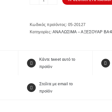
Έτοιμο
μείγμα
για
Κωδικός προϊόντος:
05-20127
Βάφλες
Κατηγορίες:
ΑΝΑΛΩΣΙΜΑ – ΑΞΕΣΟΥΑΡ ΒΑ
Βρυξελλών
ποσότητα
Κάντε tweet αυτό το
προϊόν
Στείλτε με email το
προϊόν