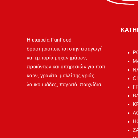
ΚΑΤΗ
Η εταιρεία FunFood
δραστηριοποιείται στην εισαγωγή
P
και εμπορία μηχανημάτων,
Μ
προϊόντων και υπηρεσιών για ποπ
N
κορν, γρανίτα, μαλλί της γριάς,
C
λουκουμάδες, παγωτό, παιχνίδια.
Γ
Β
Κ
Λ
H
Ζ