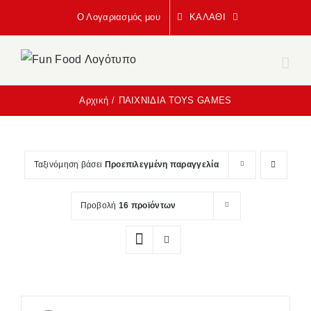
Μετάβαση
Ο Λογαριασμός μου
ΚΑΛΆΘΙ
στο
περιεχόμενο
Αρχική
ΠΑΙΧΝΙΔΙΑ TOYS GAMES
Ταξινόμηση βάσει
Προεπιλεγμένη παραγγελία
Προβολή
16 προϊόντων