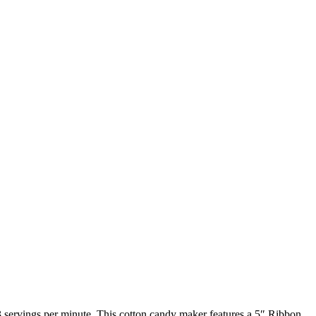
3 servings per minute. This cotton candy maker features a 5″ Ribbon