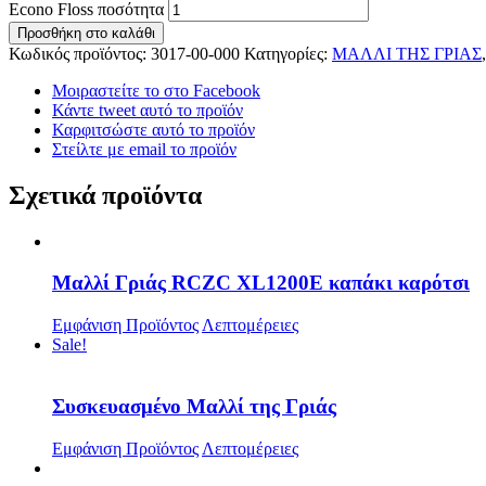
Econo Floss ποσότητα
Προσθήκη στο καλάθι
Κωδικός προϊόντος:
3017-00-000
Κατηγορίες:
ΜΑΛΛΙ ΤΗΣ ΓΡΙΑΣ
Μοιραστείτε το στο Facebook
Κάντε tweet αυτό το προϊόν
Καρφιτσώστε αυτό το προϊόν
Στείλτε με email το προϊόν
Σχετικά προϊόντα
Μαλλί Γριάς RCZC XL1200E καπάκι καρότσι
Εμφάνιση Προϊόντος
Λεπτομέρειες
Sale!
Συσκευασμένο Μαλλί της Γριάς
Εμφάνιση Προϊόντος
Λεπτομέρειες