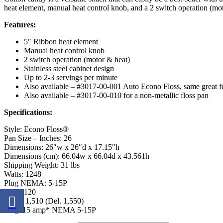
heat element, manual heat control knob, and a 2 switch operation (mot
Features:
5″ Ribbon heat element
Manual heat control knob
2 switch operation (motor & heat)
Stainless steel cabinet design
Up to 2-3 servings per minute
Also available – #3017-00-001 Auto Econo Floss, same great fea
Also available – #3017-00-010 for a non-metallic floss pan
Specifications:
Style: Econo Floss®
Pan Size – Inches: 26
Dimensions: 26″w x 26″d x 17.15″h
Dimensions (cm): 66.04w x 66.04d x 43.561h
Shipping Weight: 31 lbs
Watts: 1248
Plug NEMA: 5-15P
Volts: 120
Watts: 1,510 (Del. 1,550)
Plug: 15 amp* NEMA 5-15P