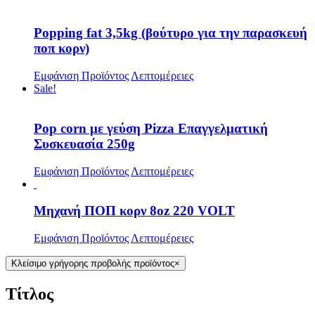
Popping fat 3,5kg (βούτυρο για την παρασκευή
ποπ κορν)
Εμφάνιση Προϊόντος
Λεπτομέρειες
Sale!
Pop corn με γεύση Pizza Επαγγελματική
Συσκευασία 250g
Εμφάνιση Προϊόντος
Λεπτομέρειες
Μηχανή ΠΟΠ κορν 8oz 220 VOLT
Εμφάνιση Προϊόντος
Λεπτομέρειες
Κλείσιμο γρήγορης προβολής προϊόντος
×
Τίτλος