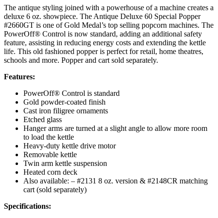
The antique styling joined with a powerhouse of a machine creates a
deluxe 6 oz. showpiece. The Antique Deluxe 60 Special Popper
#2660GT is one of Gold Medal’s top selling popcorn machines. The
PowerOff® Control is now standard, adding an additional safety
feature, assisting in reducing energy costs and extending the kettle
life. This old fashioned popper is perfect for retail, home theatres,
schools and more. Popper and cart sold separately.
Features:
PowerOff® Control is standard
Gold powder-coated finish
Cast iron filigree ornaments
Etched glass
Hanger arms are turned at a slight angle to allow more room
to load the kettle
Heavy-duty kettle drive motor
Removable kettle
Twin arm kettle suspension
Heated corn deck
Also available: – #2131 8 oz. version & #2148CR matching
cart (sold separately)
Specifications: